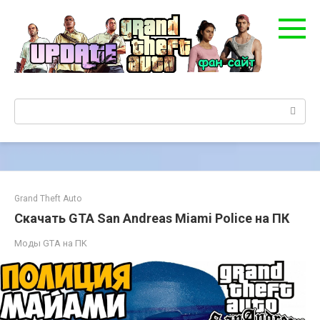
Перейти
к
контенту
Поиск:
Grand Theft Auto
Скачать GTA San Andreas Miami Police на ПК
Моды GTA на ПK