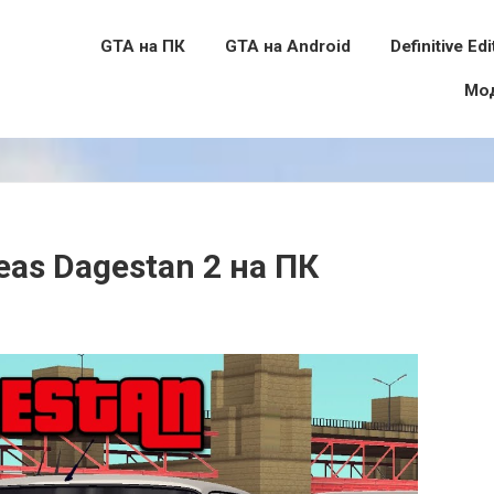
GTA на ПК
GTA на Android
Definitive Edi
Мо
as Dagestan 2 на ПК