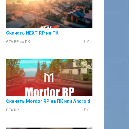
Скачать NEXT RP на ПК
GTA RP на ПК
0
Скачать Mordor RP на ПК или Аndroid
GTA RP
0