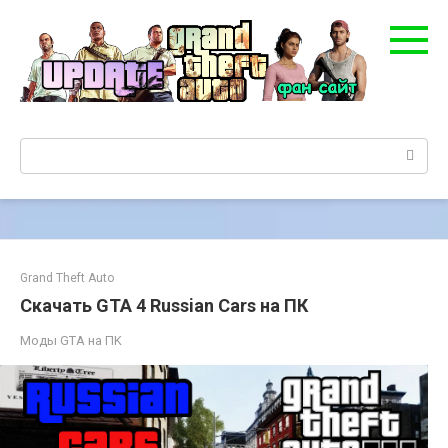
Перейти
к
контенту
Поиск:
Grand Theft Auto
Скачать GTA 4 Russian Cars на ПК
Моды GTA на ПK